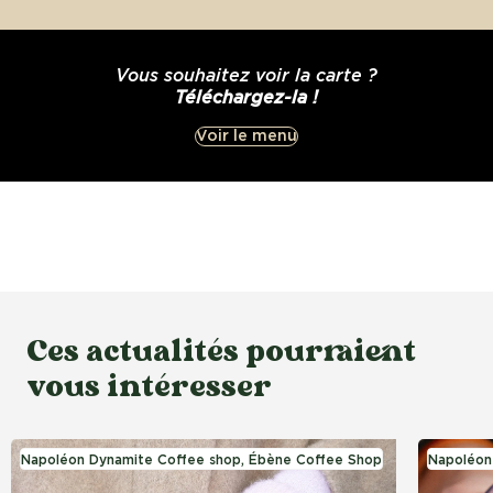
Vous souhaitez voir la carte ?
Téléchargez-la !
Voir le menu
Ces actualités pourraient
vous intéresser
Napoléon Dynamite Coffee shop, Ébène Coffee Shop
Napoléon