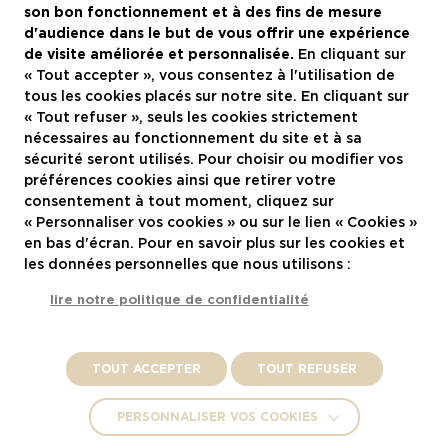
Le groupe
son bon fonctionnement et à des fins de mesure
d'audience dans le but de vous offrir une expérience
Recrutement
de visite améliorée et personnalisée.
En cliquant sur
« Tout accepter », vous consentez à l'utilisation de
Actualités
tous les cookies placés sur notre site. En cliquant sur
Contactez-nous
« Tout refuser », seuls les cookies strictement
nécessaires au fonctionnement du site et à sa
Restaurants à Montpellier
sécurité seront utilisés. Pour choisir ou modifier vos
préférences cookies ainsi que retirer votre
consentement à tout moment, cliquez sur
Nous rejoindre
« Personnaliser vos cookies » ou sur le lien « Cookies »
en bas d'écran. Pour en savoir plus sur les cookies et
les données personnelles que nous utilisons :
lire notre politique de confidentialité
Mentions légales
TOUT ACCEPTER
TOUT REFUSER
Politique de confidentialité et vie privée
PERSONNALISER VOS COOKIES
Crédits :
La Jungle