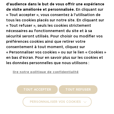
d'audience dans le but de vous offrir une expérience
Recrutement
de visite améliorée et personnalisée.
En cliquant sur
« Tout accepter », vous consentez à l'utilisation de
Actualités
tous les cookies placés sur notre site. En cliquant sur
Contactez-nous
« Tout refuser », seuls les cookies strictement
nécessaires au fonctionnement du site et à sa
Restaurants à Montpellier
sécurité seront utilisés. Pour choisir ou modifier vos
préférences cookies ainsi que retirer votre
consentement à tout moment, cliquez sur
Nous rejoindre
« Personnaliser vos cookies » ou sur le lien « Cookies »
en bas d'écran. Pour en savoir plus sur les cookies et
les données personnelles que nous utilisons :
lire notre politique de confidentialité
Mentions légales
TOUT ACCEPTER
TOUT REFUSER
Politique de confidentialité et vie privée
PERSONNALISER VOS COOKIES
Crédits :
La Jungle