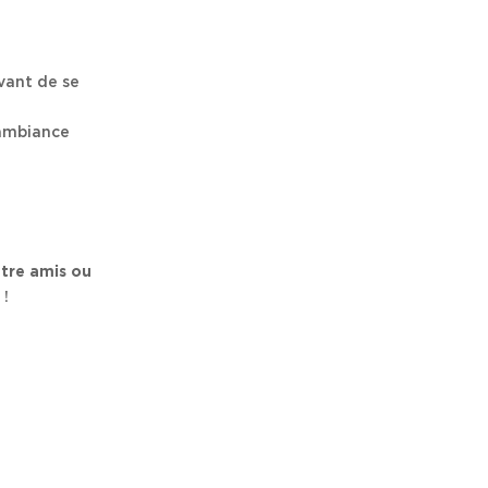
vant de se
l’ambiance
tre amis ou
 !