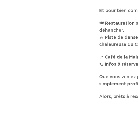
Et pour bien com
🍽
Restauration s
déhancher.
🎶
Piste de danse
chaleureuse du Ca
📌
Café de la Mai
📞
Infos & réserv
Que vous veniez
simplement profi
Alors, prêts à re