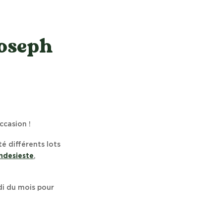
Joseph
ccasion !
é différents lots
ndesieste
,
di du mois pour