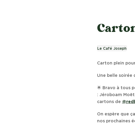
Carton
Le Café Joseph
Carton plein pour
Une belle soirée 
🌟 Bravo à tous p
: Jéroboam Moët 
cartons de
@redb
On espère que ça
nos prochaines éd