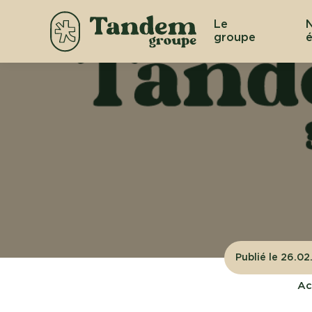
Le
groupe
é
Publié le 26.0
Ac